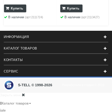
Купить
Купить
В наличии
В наличии
(арт:2111724)
(арт:2113427)
ИНФОРМАЦИЯ
КАТАЛОГ ТОВАРОВ
КОНТАКТЫ
СЕРВИС
S-TELL © 1998-2026
Разработали в студии
© 2016
Закрыть меню
Каталог товаров
Sale