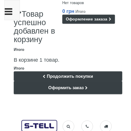
Нет товаров
Переключить
0 грн
Итого
Товар
навигации
Оформление заказа
успешно
добавлен в
корзину
Итого
В корзине 1 товар.
Итого
Продолжить покупки
Оформить заказ