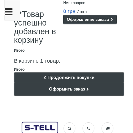
Нет товаров
Переключить
0 грн
Итого
Товар
навигации
Оформление заказа
успешно
добавлен в
корзину
Итого
В корзине 1 товар.
Итого
Продолжить покупки
Оформить заказ