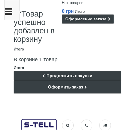
Нет товаров
Переключить
0 грн
Итого
Товар
навигации
Оформление заказа
успешно
добавлен в
корзину
Итого
В корзине 1 товар.
Итого
Продолжить покупки
Оформить заказ