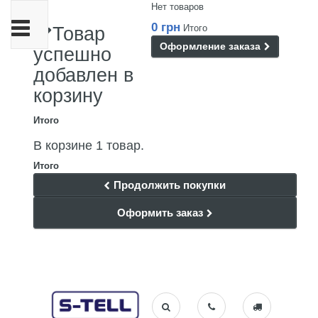
Нет товаров
Переключить
0 грн
Итого
Товар
навигации
Оформление заказа
успешно
добавлен в
корзину
Итого
В корзине 1 товар.
Итого
Продолжить покупки
Оформить заказ