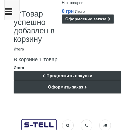
Нет товаров
Переключить
0 грн
Итого
Товар
навигации
Оформление заказа
успешно
добавлен в
корзину
Итого
В корзине 1 товар.
Итого
Продолжить покупки
Оформить заказ