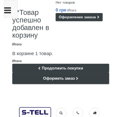
Нет товаров
Переключить
0 грн
Итого
Товар
навигации
Оформление заказа
успешно
добавлен в
корзину
Итого
В корзине 1 товар.
Итого
Продолжить покупки
Оформить заказ