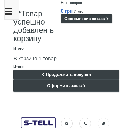
Нет товаров
Переключить
0 грн
Итого
Товар
навигации
Оформление заказа
успешно
добавлен в
корзину
Итого
В корзине 1 товар.
Итого
Продолжить покупки
Оформить заказ