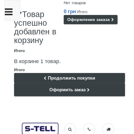
Нет товаров
Переключить
0 грн
Итого
Товар
навигации
Оформление заказа
успешно
добавлен в
корзину
Итого
В корзине 1 товар.
Итого
Продолжить покупки
Оформить заказ