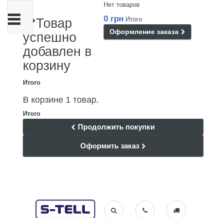
Нет товаров
Переключить
0 грн
Итого
Товар
навигации
Оформление заказа
успешно
добавлен в
корзину
Итого
В корзине 1 товар.
Итого
Продолжить покупки
Оформить заказ