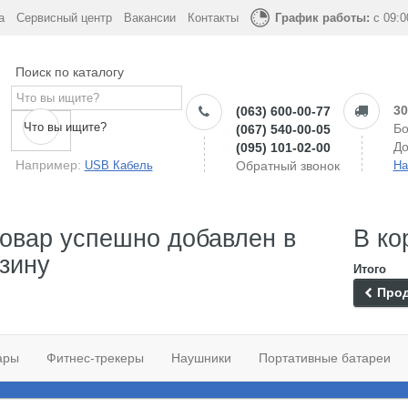
а
Сервисный центр
Вакансии
Контакты
График работы:
с 09:0
Поиск по каталогу
30
(063) 600-00-77
Что вы ищите?
Бо
(067) 540-00-05
До
(095) 101-02-00
Например:
USB Кабель
Обратный звонок
На
овар успешно добавлен в
В ко
зину
Итого
Прод
ары
Фитнес-трекеры
Наушники
Портативные батареи