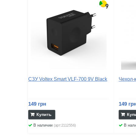
СЗУ Voltex Smart VLF-700 9V Black
Чехол-к
149 грн
149 гр
Купить
Куп
В наличии
В нал
(арт:2112556)