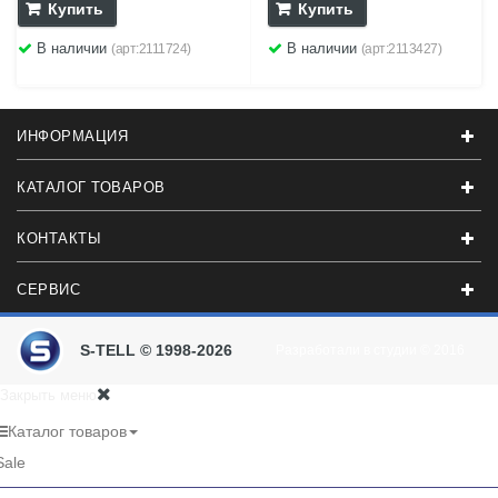
Купить
Купить
В наличии
В наличии
(арт:2111724)
(арт:2113427)
ИНФОРМАЦИЯ
КАТАЛОГ ТОВАРОВ
КОНТАКТЫ
СЕРВИС
S-TELL © 1998-2026
Разработали в студии
© 2016
Закрыть меню
Каталог товаров
Sale