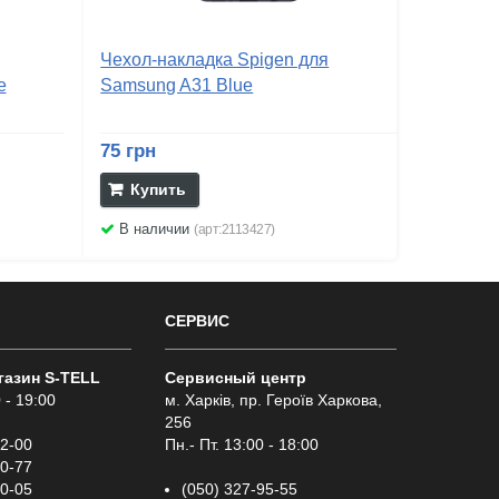
Чехол-накладка Spigen для
e
Samsung A31 Blue
75 грн
Купить
В наличии
(арт:2113427)
СЕРВИС
газин S-TELL
Сервисный центр
 - 19:00
м. Харків, пр. Героїв Харкова,
256
02-00
Пн.- Пт. 13:00 - 18:00
00-77
00-05
(050) 327-95-55