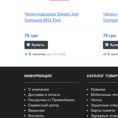
Чехол-накладка Spigen для
Чехол-
Samsung M31 Red
Samsun
75 грн
75 грн
Купить
Куп
В наличии
В нал
(арт:2113436)
ИНФОРМАЦИЯ
КАТАЛОГ ТОВА
О компании
Новинки
Доставка и оплата
Мобильные те
Рассрочка от Приватбанка
Чехлы
Сервисный центр
Защитные плен
Вакансии
Карты памяти
Контакты
Зарядные устр