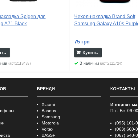
накладка Spigen для
Чехол-накладка Brand Soft
g A71 Black
Samsung Galaxy A10s Purpl
75 грн
ить
Купить
ичии
В наличии
(арт:2113433)
(арт:2111724)
РОВ
БРЕНДИ
КОНТАКТЫ
Xiaomi
Интернет-ма
лефоны
Baseus
Пн.- Вс. 09:00
Samsung
ки
Motorola
(095) 101-
Voltex
(063) 600-
ойста
BASSF
(067) 540-