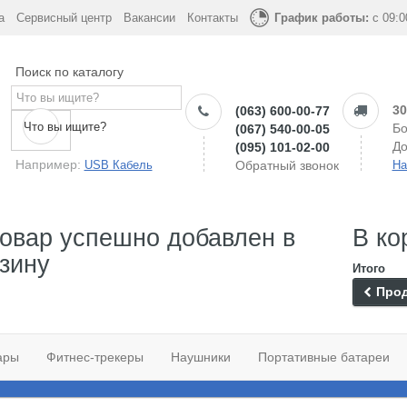
а
Сервисный центр
Вакансии
Контакты
График работы:
с 09:0
Поиск по каталогу
30
(063) 600-00-77
Что вы ищите?
Бо
(067) 540-00-05
До
(095) 101-02-00
Например:
USB Кабель
Обратный звонок
На
овар успешно добавлен в
В ко
зину
Итого
Прод
ары
Фитнес-трекеры
Наушники
Портативные батареи