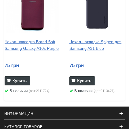
Чехол-накладка Brand Soft
Чехол-накладка Spigen для
Samsung Galaxy A10s Purple
Samsung A31 Blue
75 грн
75 грн
Купить
Купить
В наличии
В наличии
(арт:2111724)
(арт:2113427)
ИНФОРМАЦИЯ
КАТАЛОГ ТОВАРОВ