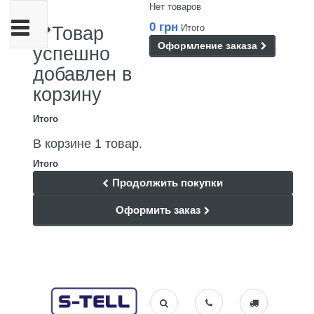
Нет товаров
Переключить
0 грн
Итого
Товар
навигации
Оформление заказа
успешно
добавлен в
корзину
Итого
В корзине 1 товар.
Итого
Продолжить покупки
Оформить заказ