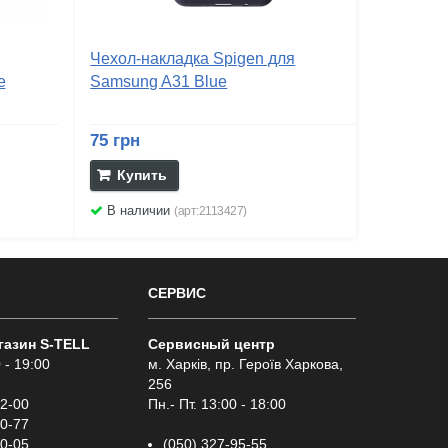
Чехол-накладка Spigen для
e
Samsung A31 Blue
75 грн
Купить
В наличии
(арт:2113427)
СЕРВИС
газин S-TELL
Сервисный центр
 - 19:00
м. Харків, пр. Героїв Харкова,
256
02-00
Пн.- Пт. 13:00 - 18:00
00-77
00-05
(050) 327-95-55