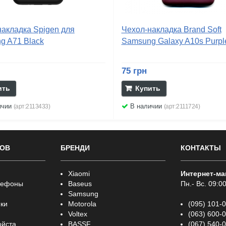
накладка Spigen для
Чехол-накладка Brand Soft
g A71 Black
Samsung Galaxy A10s Purpl
75 грн
ить
Купить
ичии
В наличии
(арт:2113433)
(арт:2111724)
РОВ
БРЕНДИ
КОНТАКТЫ
Xiaomi
Интернет-ма
лефоны
Baseus
Пн.- Вс. 09:00
Samsung
ки
Motorola
(095) 101-
Voltex
(063) 600-
ойста
BASSF
(067) 540-