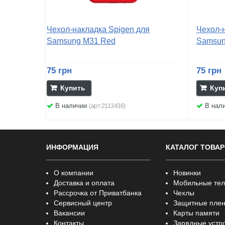
Чехол-накладка Spigen для
Чехол-
Samsung M31 Red
Samsun
75 грн
75 грн
Купить
Куп
В наличии
В нал
(арт:2113436)
ИНФОРМАЦИЯ
КАТАЛОГ ТОВА
О компании
Новинки
Доставка и оплата
Мобильные те
Рассрочка от Приватбанка
Чехлы
Сервисный центр
Защитные плен
Вакансии
Карты памяти
Контакты
Зарядные устр