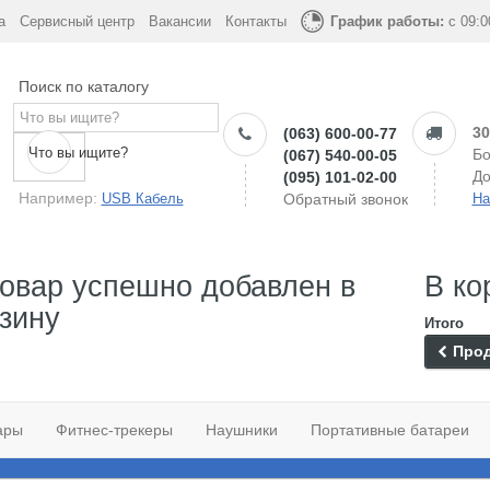
а
Сервисный центр
Вакансии
Контакты
График работы:
с 09:0
Поиск по каталогу
30
(063) 600-00-77
Что вы ищите?
Бо
(067) 540-00-05
До
(095) 101-02-00
Например:
USB Кабель
Обратный звонок
На
овар успешно добавлен в
В ко
зину
Итого
Прод
ары
Фитнес-трекеры
Наушники
Портативные батареи