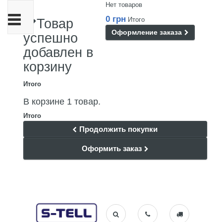
Нет товаров
Переключить
0 грн
Итого
Товар
навигации
Оформление заказа
успешно
добавлен в
корзину
Итого
В корзине 1 товар.
Итого
Продолжить покупки
Оформить заказ