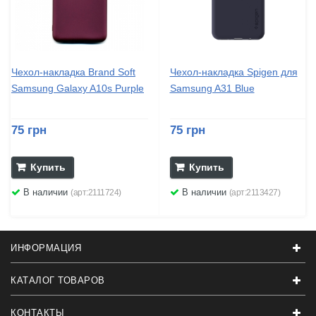
Чехол-накладка Brand Soft
Чехол-накладка Spigen для
Samsung Galaxy A10s Purple
Samsung A31 Blue
75 грн
75 грн
Купить
Купить
В наличии
В наличии
(арт:2111724)
(арт:2113427)
ИНФОРМАЦИЯ
КАТАЛОГ ТОВАРОВ
КОНТАКТЫ