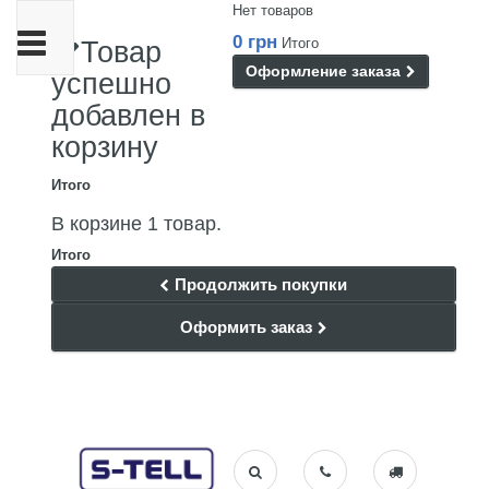
Нет товаров
Переключить
0 грн
Итого
Товар
навигации
Оформление заказа
успешно
добавлен в
корзину
Итого
В корзине 1 товар.
Итого
Продолжить покупки
Оформить заказ