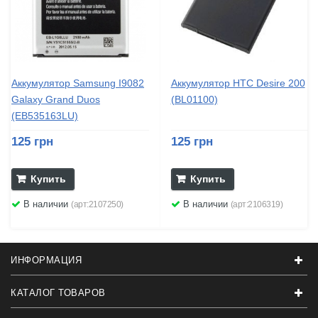
Аккумулятор Samsung I9082
Аккумулятор HTC Desire 200
Galaxy Grand Duos
(BL01100)
(EB535163LU)
125 грн
125 грн
Купить
Купить
В наличии
В наличии
(арт:2107250)
(арт:2106319)
ИНФОРМАЦИЯ
КАТАЛОГ ТОВАРОВ