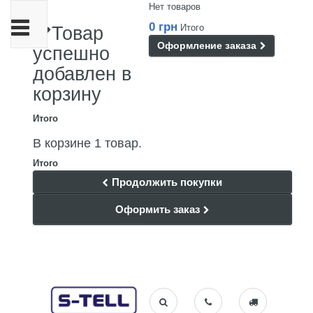
Нет товаров
Переключить
0 грн
Итого
Товар
навигации
Оформление заказа
успешно
добавлен в
корзину
Итого
В корзине 1 товар.
Итого
Продолжить покупки
Оформить заказ