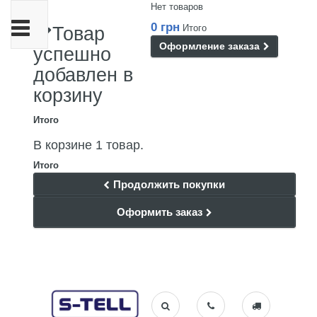
Нет товаров
Переключить
0 грн
Итого
Товар
навигации
Оформление заказа
успешно
добавлен в
корзину
Итого
В корзине 1 товар.
Итого
Продолжить покупки
Оформить заказ