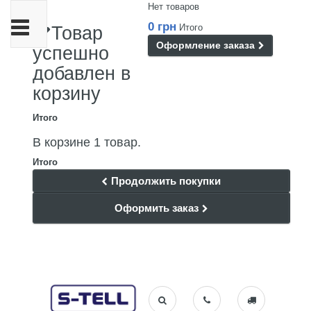
Нет товаров
Переключить
0 грн
Итого
Товар
навигации
Оформление заказа
успешно
добавлен в
корзину
Итого
В корзине 1 товар.
Итого
Продолжить покупки
Оформить заказ