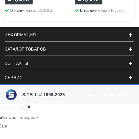
В наличии
В наличии
(арт:2107811)
(арт:2106586)
ИНФОРМАЦИЯ
КАТАЛОГ ТОВАРОВ
КОНТАКТЫ
СЕРВИС
S-TELL © 1998-2026
Разработали в студии
© 2016
Закрыть меню
Каталог товаров
Sale