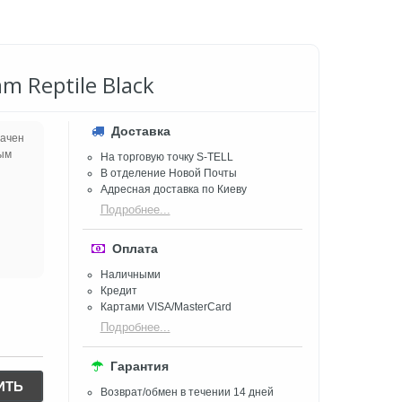
m Reptile Black
Доставка
начен
бым
На торговую точку S-TELL
В отделение Новой Почты
Адресная доставка по Киеву
Подробнее...
Оплата
Наличными
Кредит
Картами VISA/MasterCard
Подробнее...
Гарантия
ИТЬ
Возврат/обмен в течении 14 дней