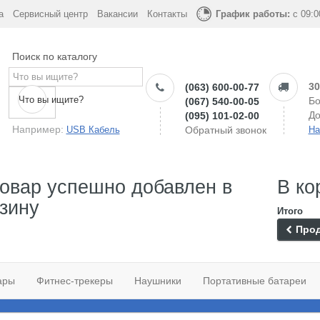
а
Сервисный центр
Вакансии
Контакты
График работы:
с 09:0
Поиск по каталогу
30
(063) 600-00-77
Что вы ищите?
Бо
(067) 540-00-05
До
(095) 101-02-00
Например:
USB Кабель
Обратный звонок
На
овар успешно добавлен в
В ко
зину
Итого
Прод
ары
Фитнес-трекеры
Наушники
Портативные батареи