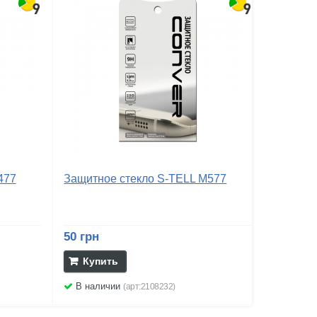
477
Защитное стекло S-TELL M577
50 грн
Купить
В наличии
(арт:2108232)