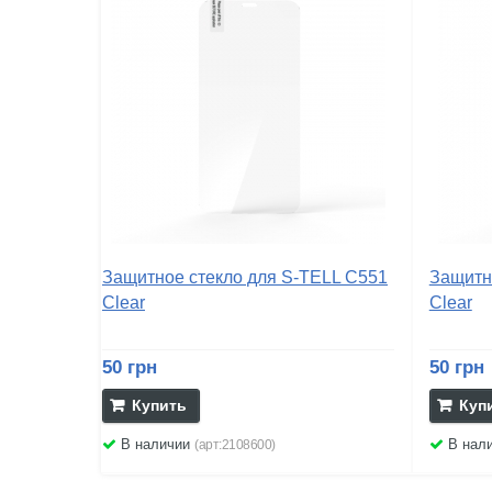
Защитное стекло для S-TELL C551
Защитн
Clear
Clear
50 грн
50 грн
Купить
Куп
В наличии
В нал
(арт:2108600)