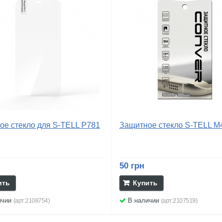
ое стекло для S-TELL P781
Защитное стекло S-TELL M
50 грн
ить
Купить
ичии
В наличии
(арт:2108754)
(арт:2107519)