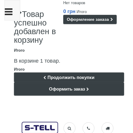
Нет товаров
Переключить
0 грн
Итого
Товар
навигации
Оформление заказа
успешно
добавлен в
корзину
Итого
В корзине 1 товар.
Итого
Продолжить покупки
Оформить заказ