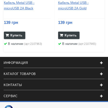
Кабель Metal USB -
Кабель Metal USB -
microUSB 2А Black
microUSB 2А Gold
139 грн
139 грн
Купить
Купить
В наличии
В наличии
(арт:2107963)
(арт:2107965)
ИНФОРМАЦИЯ
КАТАЛОГ ТОВАРОВ
КОНТАКТЫ
СЕРВИС