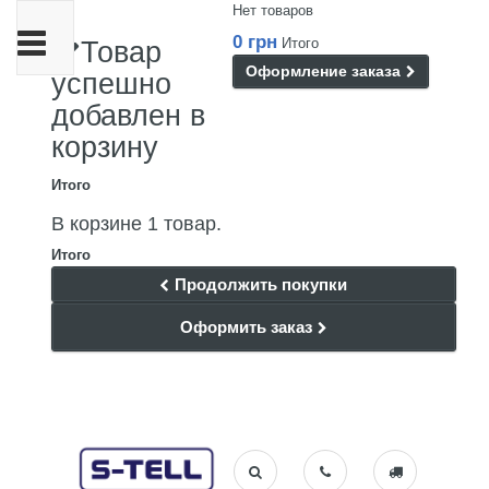
Нет товаров
Переключить
0 грн
Итого
Товар
навигации
Оформление заказа
успешно
добавлен в
корзину
Итого
В корзине 1 товар.
Итого
Продолжить покупки
Оформить заказ