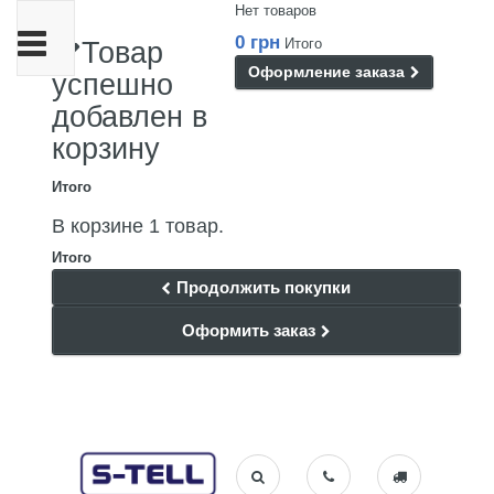
Нет товаров
Переключить
0 грн
Итого
Товар
навигации
Оформление заказа
успешно
добавлен в
корзину
Итого
В корзине 1 товар.
Итого
Продолжить покупки
Оформить заказ