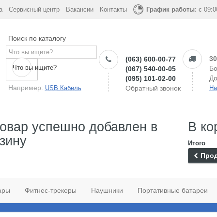
а
Сервисный центр
Вакансии
Контакты
График работы:
с 09:0
Поиск по каталогу
30
(063) 600-00-77
Что вы ищите?
Бо
(067) 540-00-05
До
(095) 101-02-00
Например:
USB Кабель
Обратный звонок
На
овар успешно добавлен в
В ко
зину
Итого
Прод
ары
Фитнес-трекеры
Наушники
Портативные батареи