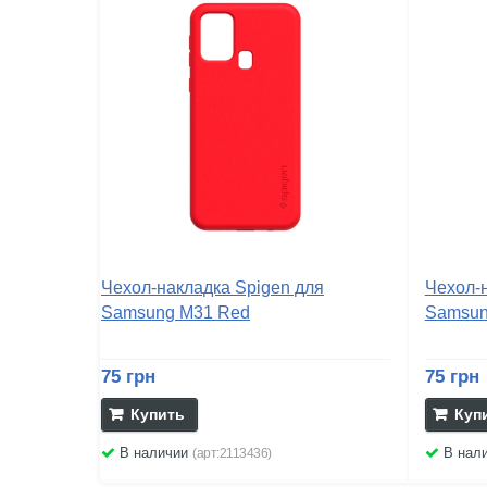
Чехол-накладка Spigen для
Чехол-
Samsung M31 Red
Samsun
75 грн
75 грн
Купить
Куп
В наличии
В нал
(арт:2113436)