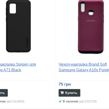
накладка Spigen для
Чехол-накладка Brand Soft
g A71 Black
Samsung Galaxy A10s Purpl
75 грн
ить
Купить
ичии
В наличии
(арт:2113433)
(арт:2111724)