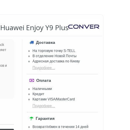
Huawei Enjoy Y9 Plus Black
Доставка
ack
няет
На торговую точку S-TELL
В отделение Новой Почты
Адресная доставка по Киеву
ов и
Подробнее...
Оплата
Наличными
Кредит
Картами VISA/MasterCard
Подробнее...
Гарантия
Возврат/обмен в течении 14 дней