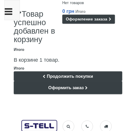
Нет товаров
Переключить
0 грн
Итого
Товар
навигации
Оформление заказа
успешно
добавлен в
корзину
Итого
В корзине 1 товар.
Итого
Продолжить покупки
Оформить заказ