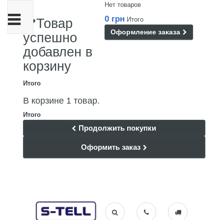
Нет товаров
Переключить
0 грн
Итого
Товар
навигации
Оформление заказа
успешно
добавлен в
корзину
Итого
В корзине 1 товар.
Итого
Продолжить покупки
Оформить заказ