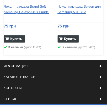
Чехол-накладка Brand Soft
Чехол-накладка Spigen для
Samsung Galaxy A10s Purple
Samsung A31 Blue
75 грн
75 грн
Купить
Купить
В наличии
В наличии
(арт:2111724)
(арт:2113427)
ИНФОРМАЦИЯ
КАТАЛОГ ТОВАРОВ
КОНТАКТЫ
СЕРВИС