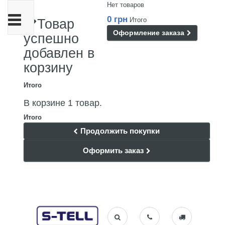
Нет товаров
Переключить
0 грн
Итого
Товар
навигации
Оформление заказа
успешно
добавлен в
корзину
Итого
В корзине 1 товар.
Итого
Продолжить покупки
Оформить заказ