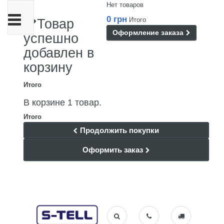
Нет товаров
Переключить
0 грн
Итого
Товар
навигации
Оформление заказа
успешно
добавлен в
корзину
Итого
В корзине 1 товар.
Итого
Продолжить покупки
Оформить заказ