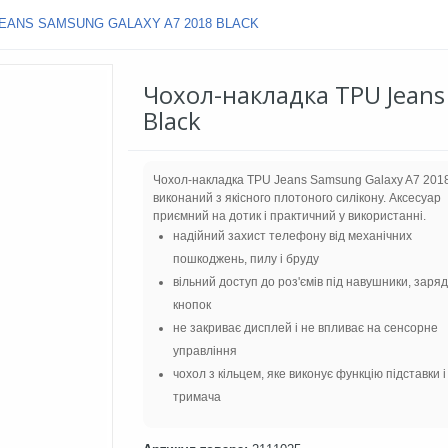
EANS SAMSUNG GALAXY A7 2018 BLACK
Чохол-накладка TPU Jeans
Black
Чохол-накладка TPU Jeans Samsung Galaxy A7 201
виконаний з якісного плотоного силікону. Аксесуар
приємний на дотик і практичний у використанні.
надійний захист телефону від механічних
пошкоджень, пилу і бруду
вільний доступ до роз'ємів під навушники, зарядк
кнопок
не закриває дисплей і не впливає на сенсорне
управління
чохол з кільцем, яке виконує функцію підставки і
тримача