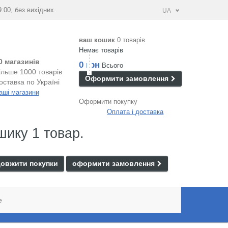
9:00, без вихідних
UA
ваш кошик
0 товарів
Немає товарів
0 магазинів
0 грн
Всього
ільше 1000 товарів
Оформити замовлення
оставка по Україні
аші магазини
Оформити покупку
Оплата і доставка
шику 1 товар.
овжити покупки
оформити замовлення
e