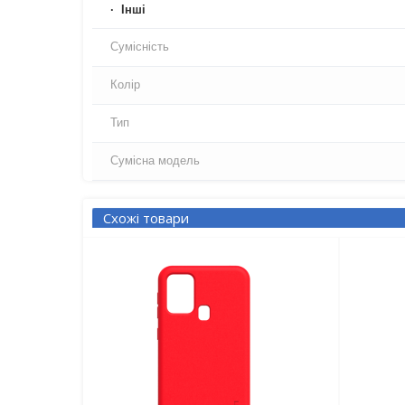
Iнші
Сумісність
Колір
Тип
Сумісна модель
Схожі товари