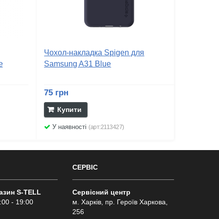
Чохол-накладка Spigen для
e
Samsung A31 Blue
75 грн
Купити
У наявності
(арт:2113427)
СЕРВІС
газин S-TELL
Сервісний центр
:00 - 19:00
м. Харків, пр. Героїв Харкова,
256