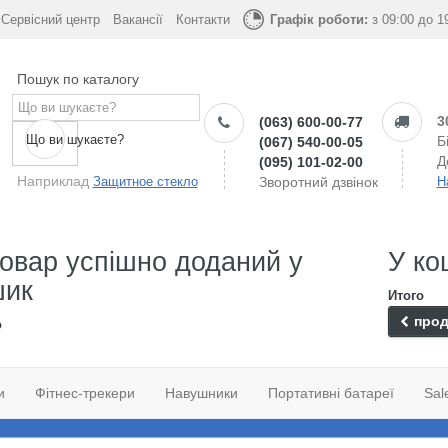
Сервісний центр
Вакансії
Контакти
Графік роботи:
з 09:00 до 1
Пошук по каталогу
3
(063) 600-00-77
Що ви шукаєте?
Б
(067) 540-00-05
Д
(095) 101-02-00
Наприклад
Защитное стекло
Зворотний дзвінок
Н
овар успішно доданий у
У ко
шик
Итого
прод
о
и
Фітнес-трекери
Навушники
Портативні батареї
Sal