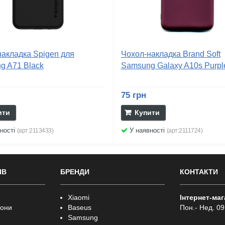
накладка Spigen для
Чохол-накладка Brand Soft
g A71 Black
Samsung Galaxy A10s Purpl
75 грн
ити
Купити
ності
У наявності
(арт:2113433)
(арт:2111724)
ІВ
БРЕНДИ
КОНТАКТИ
Xiaomi
Інтернет-ма
фони
Baseus
Пон.- Нед. 09
Samsung