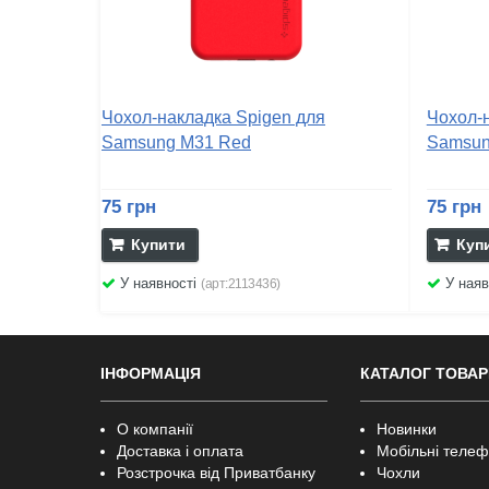
Чохол-накладка Spigen для
Чохол-
Samsung M31 Red
Samsun
75 грн
75 грн
Купити
Куп
У наявності
У наяв
(арт:2113436)
ІНФОРМАЦІЯ
КАТАЛОГ ТОВАР
О компанії
Новинки
Доставка і оплата
Мобільні теле
Розстрочка від Приватбанку
Чохли