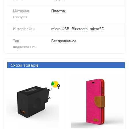
Матеріал
Пластик
корпуса
Интерфейсы
micro-USB, Bluetooth, microSD
Тип
Беспроводное
подключения
Схожі товари