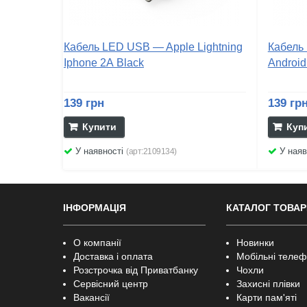
Кабель LED USB — Apple Lightning
Кабель
Iphone 2А Black
Android
139 грн
139 гр
Купити
Куп
У наявності
У наяв
(арт:2109134)
ІНФОРМАЦІЯ
КАТАЛОГ ТОВАР
О компанії
Новинки
Доставка і оплата
Мобільні теле
Розстрочка від Приватбанку
Чохли
Сервісний центр
Захисні плівки
Вакансії
Карти пам'яті