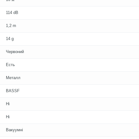
114 dB
1,2 m
14 g
Червоний
Есть
Металл
BASSF
Ні
Ні
Вакуумні