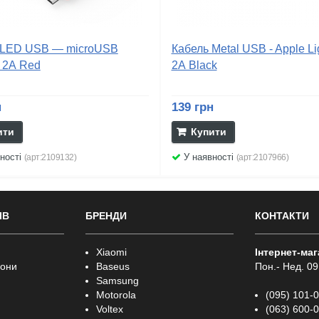
 LED USB — microUSB
Кабель Metal USB - Apple Li
 2А Red
2А Black
н
139 грн
ити
Купити
ності
У наявності
(арт:2109132)
(арт:2107966)
ІВ
БРЕНДИ
КОНТАКТИ
Xiaomi
Інтернет-ма
фони
Baseus
Пон.- Нед. 09
Samsung
Motorola
(095) 101-
Voltex
(063) 600-