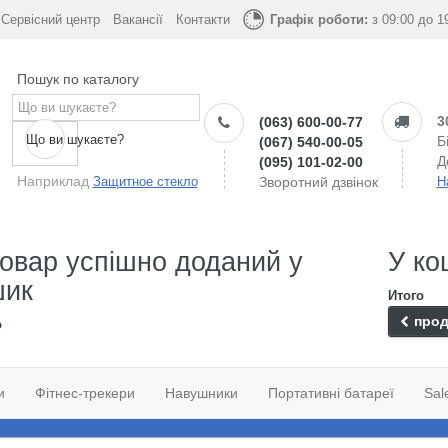
Сервісний центр
Вакансії
Контакти
Графік роботи:
з 09:00 до 1
Пошук по каталогу
3
(063) 600-00-77
Що ви шукаєте?
Б
(067) 540-00-05
Д
(095) 101-02-00
Наприклад
Защитное стекло
Зворотний дзвінок
Н
овар успішно доданий у
У ко
шик
Итого
прод
о
и
Фітнес-трекери
Навушники
Портативні батареї
Sal