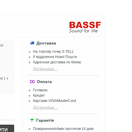
Доставка
d:
На торгову точку S-TELL
У відділення Нової Пошти
Адресная доставка по Киеву
Детальніше...
м 1 x
Оплата
Готівкою
Кредит
Картами VISA/MasterCard
Детальніше...
Гарантія
Повернення/обмін протягом 14 днів
ИТИ