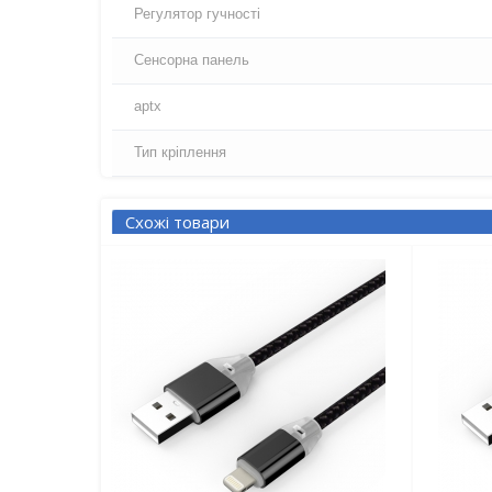
Регулятор гучності
Сенсорна панель
aptx
Тип кріплення
Схожі товари