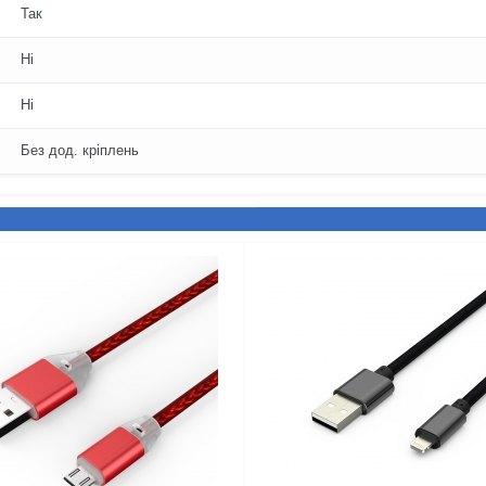
Так
Ні
Ні
Без дод. кріплень