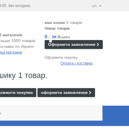
9:00, без вихідних
UA
ваш кошик
0 товарів
Немає товарів
0 магазинів
0 грн
Всього
ільше 1000 товарів
Оформити замовлення
оставка по Україні
аші магазини
Оформити покупку
Оплата і доставка
шику 1 товар.
овжити покупки
оформити замовлення
e