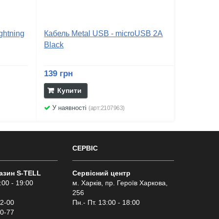
ghtning
Кабель Metal USB - microUSB 2А
Black
139 грн
Купити
У наявності
(арт:2107963)
СЕРВІС
газин S-TELL
Сервісний центр
:00 - 19:00
м. Харків, пр. Героїв Харкова,
256
02-00
Пн.- Пт. 13:00 - 18:00
00-77