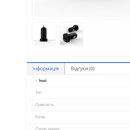
Інформація
Відгуки (0)
Iнші
Тип
Сумісність
Колір
Струм заряду