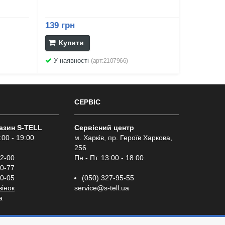
139 грн
Купити
У наявності
(арт:2107966)
СЕРВІС
газин S-TELL
Сервісний центр
:00 - 19:00
м. Харків, пр. Героїв Харкова,
256
02-00
Пн.- Пт. 13:00 - 18:00
00-77
00-05
(050) 327-95-55
вінок
service@s-tell.ua
a