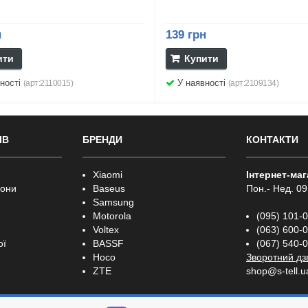
н
139 грн
ити
Купити
ності
У наявності
(арт:2110015)
(арт:2109134)
ІВ
БРЕНДИ
КОНТАКТИ
Xiaomi
Інтернет-ма
фони
Baseus
Пон.- Нед. 09
Samsung
Motorola
(095) 101-
Voltex
(063) 600-
ої
BASSF
(067) 540-
Hoco
Зворотний дз
ZTE
shop@s-tell.u