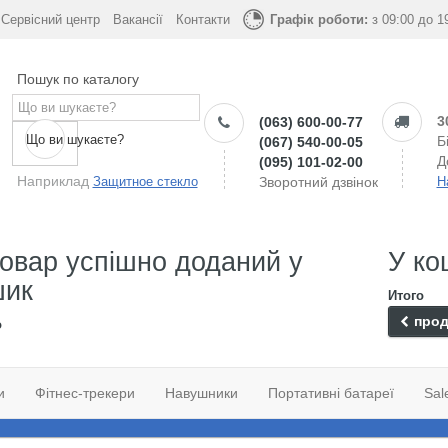
Сервісний центр
Вакансії
Контакти
Графік роботи:
з 09:00 до 1
Пошук по каталогу
3
(063) 600-00-77
Що ви шукаєте?
Б
(067) 540-00-05
Д
(095) 101-02-00
Наприклад
Защитное стекло
Зворотний дзвінок
Н
овар успішно доданий у
У ко
шик
Итого
прод
о
и
Фітнес-трекери
Навушники
Портативні батареї
Sal