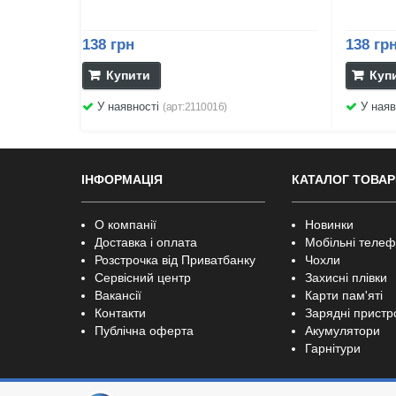
138 грн
138 гр
Купити
Куп
У наявності
У наяв
(арт:2110016)
ІНФОРМАЦІЯ
КАТАЛОГ ТОВАР
О компанії
Новинки
Доставка і оплата
Мобільні теле
Розстрочка від Приватбанку
Чохли
Сервісний центр
Захисні плівки
Вакансії
Карти пам'яті
Контакти
Зарядні пристр
Публічна оферта
Акумулятори
Гарнітури