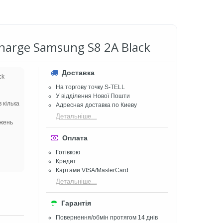
harge Samsung S8 2A Black
Доставка
ck
На торгову точку S-TELL
У відділення Нової Пошти
 кілька
Адресная доставка по Киеву
Детальніше...
ажень
Оплата
Готівкою
Кредит
Картами VISA/MasterCard
Детальніше...
Гарантія
Повернення/обмін протягом 14 днів