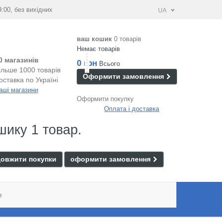
9:00, без вихідних
UA
ваш кошик
0 товарів
Немає товарів
0 магазинів
0 грн
Всього
ільше 1000 товарів
Оформити замовлення
оставка по Україні
аші магазини
Оформити покупку
Оплата і доставка
шику 1 товар.
овжити покупки
оформити замовлення
e