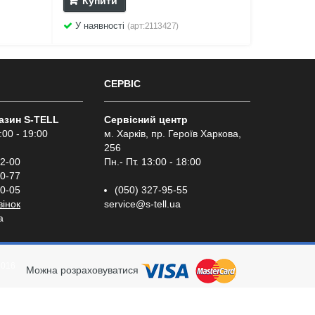
Купити
У наявності
(арт:2113427)
СЕРВІС
газин S-TELL
Сервісний центр
:00 - 19:00
м. Харків, пр. Героїв Харкова,
256
02-00
Пн.- Пт. 13:00 - 18:00
00-77
00-05
(050) 327-95-55
вінок
service@s-tell.ua
a
2016
Можна розраховуватися