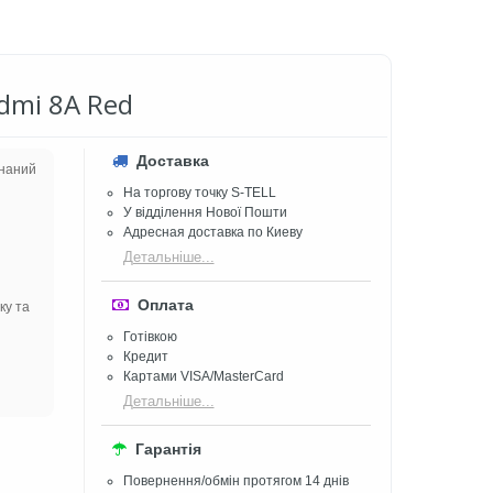
dmi 8A Red
Доставка
онаний
На торгову точку S-TELL
У відділення Нової Пошти
Адресная доставка по Киеву
Детальніше...
Оплата
ку та
Готівкою
Кредит
Картами VISA/MasterCard
Детальніше...
Гарантія
Повернення/обмін протягом 14 днів