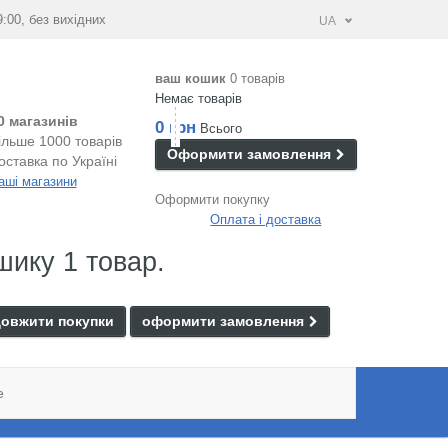
9:00, без вихідних
UA
ваш кошик
0 товарів
Немає товарів
0 магазинів
0 грн
Всього
ільше 1000 товарів
Оформити замовлення
оставка по Україні
аші магазини
Оформити покупку
Оплата і доставка
шику 1 товар.
овжити покупки
оформити замовлення
e