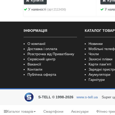
Купити
Куп
У наявності
У наяв
(арт:2113436)
ІНФОРМАЦІЯ
КАТАЛОГ ТОВАР
О компанії
Новинки
Доставка і оплата
Мобільні теле
Розстрочка від Приватбанку
Чохли
Сервісний центр
Захисні плівки
Вакансії
Карти пам'яті
Контакти
Зарядні пристр
Публічна оферта
Акумулятори
Гарнітури
S-TELL © 1998-2026
www.s-tell.ua
Super ц
Каталог товарів
Смартфони
Аксесуари
Фітнес-тре