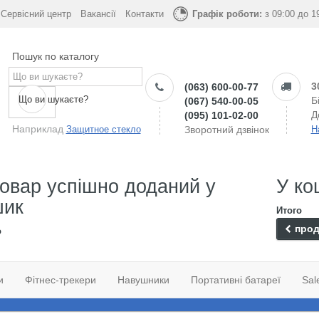
Сервісний центр
Вакансії
Контакти
Графік роботи:
з 09:00 до 1
Пошук по каталогу
3
(063) 600-00-77
Що ви шукаєте?
Б
(067) 540-00-05
Д
(095) 101-02-00
Наприклад
Защитное стекло
Зворотний дзвінок
Н
овар успішно доданий у
У ко
шик
Итого
прод
о
и
Фітнес-трекери
Навушники
Портативні батареї
Sal