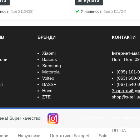
ити
Купити
ності
У наявності
(арт:2113433)
(арт:2111724)
ІВ
БРЕНДИ
КОНТАКТИ
Xiaomi
Інтернет-ма
фони
Baseus
Пон.- Нед. 09
Samsung
Motorola
(095) 101-
Voltex
(063) 600-
ої
BASSF
(067) 540-
Hoco
Зворотний дз
ZTE
shop@s-tell.u
ена! Super качество!
Разработали в студии
Числа
© 
RU
UA
кери
Навушники
Портативні батареї
Sale