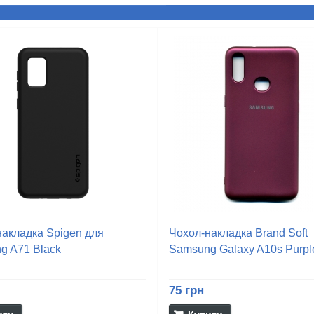
накладка Spigen для
Чохол-накладка Brand Soft
g A71 Black
Samsung Galaxy A10s Purpl
75 грн