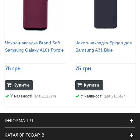
Чохол-накладка Brand Soft
Чохол-накладка Spigen для
Samsung Galaxy A10s Purple
Samsung A31 Blue
75 грн
75 грн
Купити
Купити
У наявності
У наявності
(арт:2111724)
(арт:2113427)
ІНФОРМАЦІЯ
КАТАЛОГ ТОВАРІВ