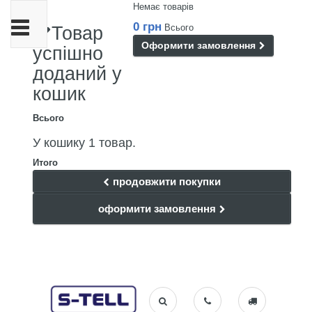
Немає товарів
Toggle
0 грн
Всього
Товар
navigation
Оформити замовлення
успішно
доданий у
кошик
Всього
У кошику 1 товар.
Итого
продовжити покупки
оформити замовлення