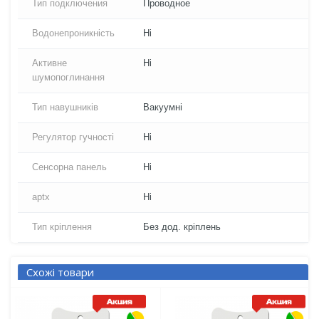
Тип подключения
Проводное
Водонепроникність
Ні
Активне
Ні
шумопоглинання
Тип навушників
Вакуумні
Регулятор гучності
Ні
Сенсорна панель
Ні
aptx
Ні
Тип кріплення
Без дод. кріплень
Схожі товари