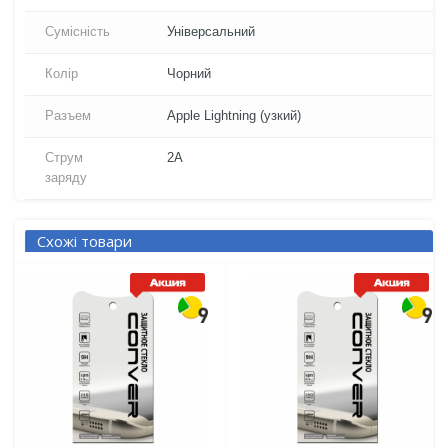
Сумісність
Універсальний
Колір
Чорний
Разъем
Apple Lightning (узкий)
Струм
2A
заряду
Схожі товари