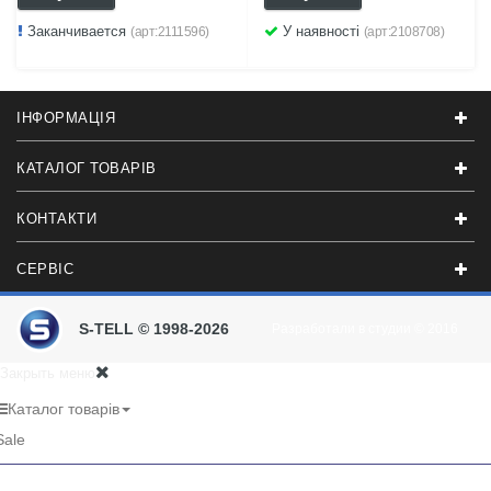
Заканчивается
У наявності
(арт:2111596)
(арт:2108708)
ІНФОРМАЦІЯ
КАТАЛОГ ТОВАРІВ
КОНТАКТИ
СЕРВІС
S-TELL © 1998-2026
Разработали в студии
© 2016
Закрыть меню
Каталог товарів
Sale
RU
UA