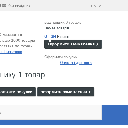
9:00, без вихідних
UA
ваш кошик
0 товарів
Немає товарів
0 магазинів
0 грн
Всього
ільше 1000 товарів
Оформити замовлення
оставка по Україні
аші магазини
Оформити покупку
Оплата і доставка
шику 1 товар.
овжити покупки
оформити замовлення
e