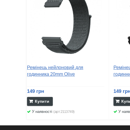
Ремінець нейлоновий для
Реміне
годинника 20mm Olive
годинн
149 грн
149 гр
Купити
Куп
У наявності
У наяв
(арт:2113749)