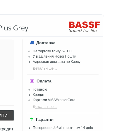
lus Grey
Доставка
На торгову точку S-TELL
У відділення Нової Пошти
Адресная доставка по Киеву
Детальніше...
Оплата
Готівкою
Кредит
Картами VISA/MasterCard
Детальніше...
ИТИ
Гарантія
Повернення/обмін протягом 14 днів
 кредит