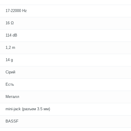
17-22000 Hz
16 Ω
114 dB
1,2 m
14 g
Сірий
Есть
Металл
mini-jack (разъем 3.5 мм)
BASSF