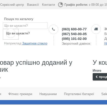
Сервісний центр
Вакансії
Контакти
Графік роботи:
з 09:00 до 1
Пошук по каталогу
3
(063) 600-00-77
Що ви шукаєте?
Б
(067) 540-00-05
Д
(095) 101-02-00
Наприклад
Защитное стекло
Зворотний дзвінок
Н
овар успішно доданий у
У ко
шик
Итого
прод
о
и
Фітнес-трекери
Навушники
Портативні батареї
Sal