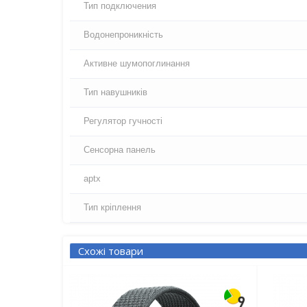
Тип подключения
Водонепроникність
Активне шумопоглинання
Тип навушників
Регулятор гучності
Сенсорна панель
aptx
Тип кріплення
Схожі товари