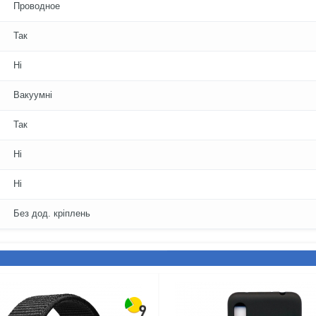
Проводное
Так
Ні
Вакуумні
Так
Ні
Ні
Без дод. кріплень