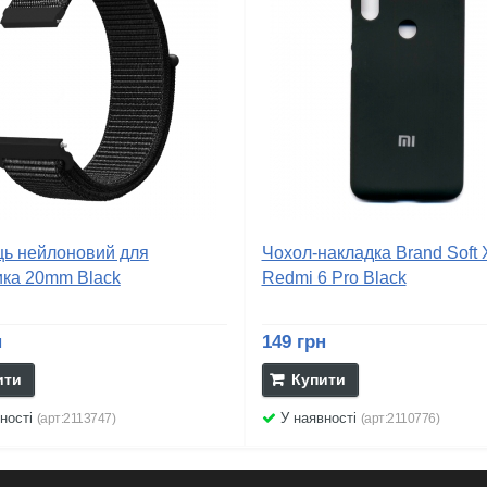
ць нейлоновий для
Чохол-накладка Brand Soft 
ика 20mm Black
Redmi 6 Pro Black
н
149 грн
ити
Купити
ності
У наявності
(арт:2113747)
(арт:2110776)