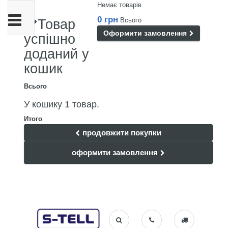
Немає товарів
Toggle
0 грн
Всього
Товар
navigation
Оформити замовлення
успішно
доданий у
кошик
Всього
У кошику 1 товар.
Итого
продовжити покупки
оформити замовлення