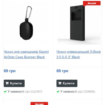
Чохол для навушників Xiaomi
Чохол універсальний S-Book
AirDots Case Bumper Black
3 5,5-5,3" Black
69 грн
69 грн
Купити
Купити
У наявності
У наявності
(арт:2112457)
(арт:2108909)