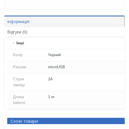
Інформація
Відгуки (0)
Iнші
Колір
Чорний
Разъем
microUSB
Струм
2A
заряду
Длина
1 m
кабеля
Схожі товари