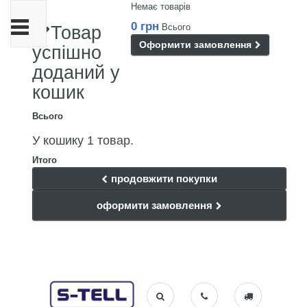
Немає товарів
Toggle
0 грн
Всього
Товар
navigation
Оформити замовлення
успішно
доданий у
кошик
Всього
У кошику 1 товар.
Итого
продовжити покупки
оформити замовлення