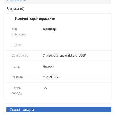
Відгуки (0)
Технічні характеристики
Тип
Адаптер
пристрою
Iнші
Сумісність
Универсальные (Micro USB)
Колір
Чорний
Разъем
microUSB
Струм
3A
заряду
Схожі товари