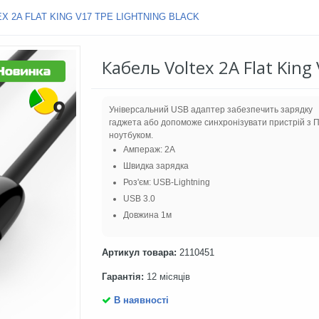
X 2A FLAT KING V17 TPE LIGHTNING BLACK
Кабель Voltex 2A Flat King
Універсальний USB адаптер забезпечить зарядку
гаджета або допоможе синхронізувати пристрій з П
ноутбуком.
Ампераж: 2A
Швидка зарядка
Роз'єм: USB-Lightning
USB 3.0
Довжина 1м
Артикул товара:
2110451
Гарантія:
12 місяців
В наявності