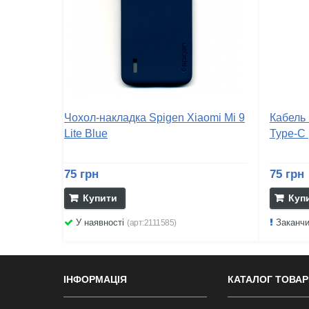
Чохол-накладка Spigen Xiaomi Mi 9
Кабель 
Lite Blue
Type-C 
75 грн
75 грн
Купити
Куп
У наявності
Заканч
(арт:2111585)
ІНФОРМАЦІЯ
КАТАЛОГ ТОВАР