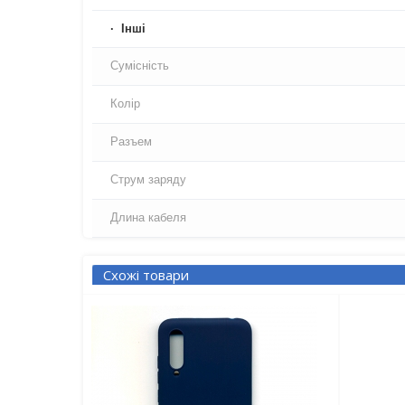
Iнші
Сумісність
Колір
Разъем
Струм заряду
Длина кабеля
Схожі товари