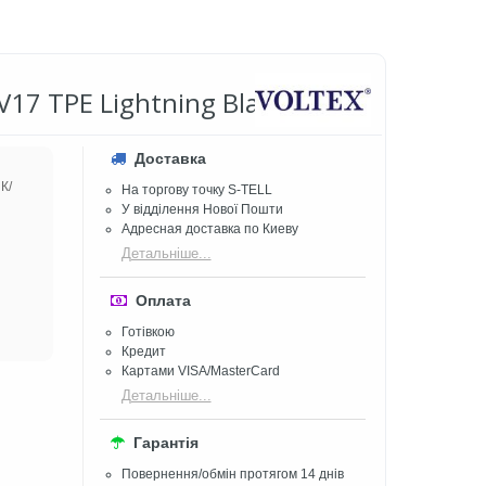
 V17 TPE Lightning Black
Доставка
К/
На торгову точку S-TELL
У відділення Нової Пошти
Адресная доставка по Киеву
Детальніше...
Оплата
Готівкою
Кредит
Картами VISA/MasterCard
Детальніше...
Гарантія
Повернення/обмін протягом 14 днів