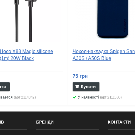
Hoco X88 Magic silicone
Чохол-накладка Spigen Sa
(1m) 20W Black
A30S / A50S Blue
75 грн
ити
Купити
ивается
У наявності
(арт:2114342)
(арт:2111580)
ІВ
БРЕНДИ
КОНТАКТИ