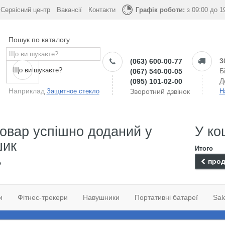
Сервісний центр
Вакансії
Контакти
Графік роботи:
з 09:00 до 1
Пошук по каталогу
3
(063) 600-00-77
Що ви шукаєте?
Б
(067) 540-00-05
Д
(095) 101-02-00
Наприклад
Защитное стекло
Зворотний дзвінок
Н
овар успішно доданий у
У ко
шик
Итого
прод
о
и
Фітнес-трекери
Навушники
Портативні батареї
Sal