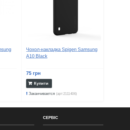
msung
Чохол-накладка Spigen Samsung
A10 Black
75 грн
Купити
Заканчивается
(арт:2111406)
СЕРВІС