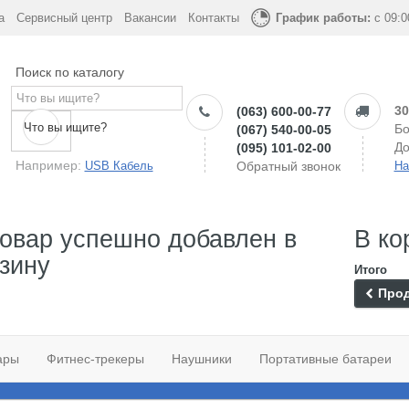
а
Сервисный центр
Вакансии
Контакты
График работы:
с 09:0
Поиск по каталогу
30
(063) 600-00-77
Что вы ищите?
Бо
(067) 540-00-05
До
(095) 101-02-00
Например:
USB Кабель
Обратный звонок
На
овар успешно добавлен в
В ко
зину
Итого
Прод
ары
Фитнес-трекеры
Наушники
Портативные батареи