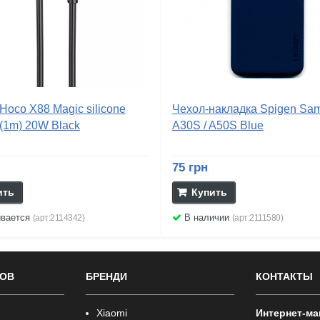
Hoco X88 Magic silicone
Чехол-накладка Spigen Sa
(1m) 20W Black
A30S / A50S Blue
75 грн
ить
Купить
ивается
В наличии
(арт:2114342)
(арт:2111580)
РОВ
БРЕНДИ
КОНТАКТЫ
Xiaomi
Интернет-ма