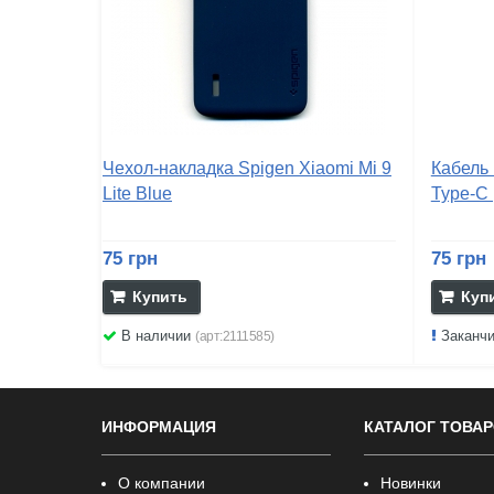
Чехол-накладка Spigen Xiaomi Mi 9
Кабель 
Lite Blue
Type-C 
75 грн
75 грн
Купить
Куп
В наличии
Заканч
(арт:2111585)
ИНФОРМАЦИЯ
КАТАЛОГ ТОВА
О компании
Новинки