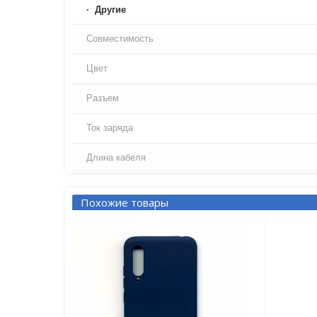
Другие
Совместимость
Цвет
Разъем
Ток заряда
Длина кабеля
Похожие товары