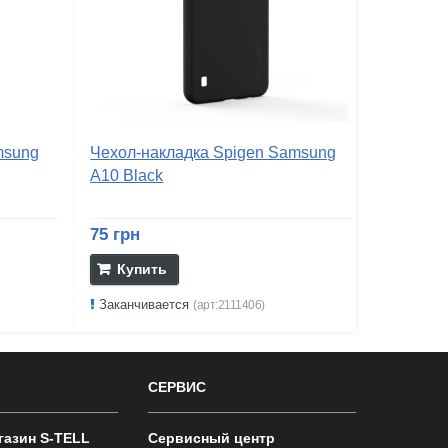
msung
Чехол-накладка Spigen Samsung
A10 Black
75 грн
Купить
Заканчивается
(арт:2111406)
СЕРВИС
газин S-TELL
Сервисный центр