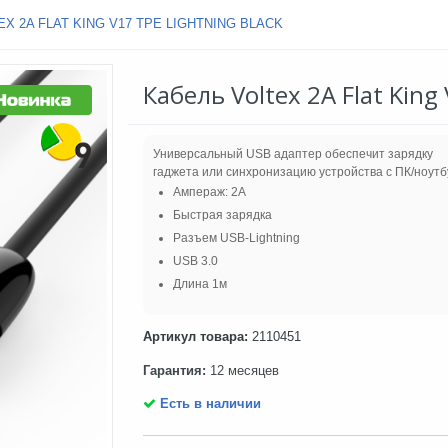
X 2A FLAT KING V17 TPE LIGHTNING BLACK
Кабель Voltex 2A Flat King
Универсальный USB адаптер обеспечит зарядку
гаджета или синхронизацию устройства с ПК/ноутб
Ампераж: 2A
Быстрая зарядка
Разъем USB-Lightning
USB 3.0
Длина 1м
Артикул товара:
2110451
Гарантия:
12 месяцев
Есть в наличии