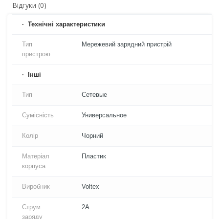
Відгуки (0)
Технічні характеристики
Тип
Мережевий зарядний пристрій
пристрою
Iнші
Тип
Сетевые
Сумісність
Универсальное
Колір
Чорний
Матеріал
Пластик
корпуса
Виробник
Voltex
Струм
2A
заряду