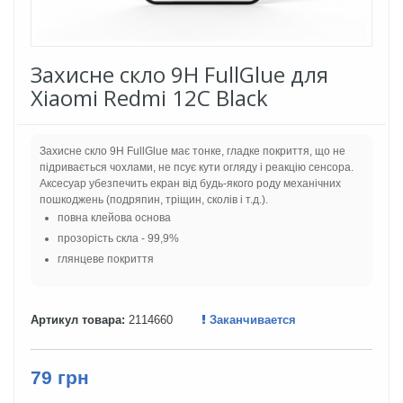
Захисне скло 9H FullGlue для
Xiaomi Redmi 12C Black
Захисне скло 9H FullGlue має тонке, гладке покриття, що не
підривається чохлами, не псує кути огляду і реакцію сенсора.
Аксесуар убезпечить екран від будь-якого роду механічних
пошкоджень (подряпин, тріщин, сколів і т.д.).
повна клейова основа
прозорість скла - 99,9%
глянцеве покриття
Артикул товара:
2114660
Заканчивается
79 грн