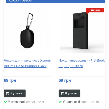
Схожі товари
Чохол для навушників Xiaomi
Чохол універсальний S-Book
AirDots Case Bumper Black
3 5,5-5,3" Black
69 грн
69 грн
Купити
Купити
У наявності
У наявності
(арт:2112457)
(арт:2108909)