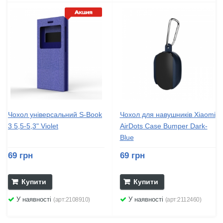
Чохол універсальний S-Book
Чохол для навушників Xiaomi
3 5,5-5,3" Violet
AirDots Case Bumper Dark-
Blue
69 грн
69 грн
Купити
Купити
У наявності
У наявності
(арт:2108910)
(арт:2112460)