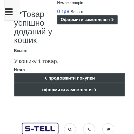
Немає товарів
Toggle
0 грн
Всього
Товар
navigation
Оформити замовлення
успішно
доданий у
кошик
Всього
У кошику 1 товар.
Итого
продовжити покупки
оформити замовлення