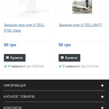
Захисне скло для S-TELL
Захисне скло S-TELL M477
P781 Clear
50 грн
50 грн
Купити
Купити
У наявності
У наявності
(арт:2108754)
(арт:2107519)
ІНФОРМАЦІЯ
КАТАЛОГ ТОВАРІВ
КОНТАКТИ