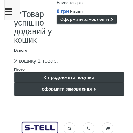
Немає товарів
Toggle
0 грн
Всього
Товар
navigation
Оформити замовлення
успішно
доданий у
кошик
Всього
У кошику 1 товар.
Итого
продовжити покупки
оформити замовлення