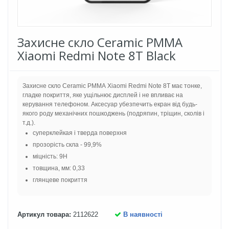
Захисне скло Ceramic PMMA
Xiaomi Redmi Note 8T Black
Захисне скло Ceramic PMMA Xiaomi Redmi Note 8T має тонке,
гладке покриття, яке ущільнює дисплей і не впливає на
керування телефоном. Аксесуар убезпечить екран від будь-
якого роду механічних пошкоджень (подряпин, тріщин, сколів і
т.д.).
суперклейкая і тверда поверхня
прозорість скла - 99,9%
міцність: 9H
товщина, мм: 0,33
глянцеве покриття
Артикул товара:
2112622
В наявності