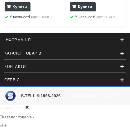
Купити
Купити
У наявності
У наявності
(арт:2108910)
(арт:2112460)
ІНФОРМАЦІЯ
КАТАЛОГ ТОВАРІВ
КОНТАКТИ
СЕРВІС
S-TELL © 1998-2026
Разработали в студии
© 2016
Закрыть меню
Каталог товарів
Sale