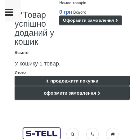
Немає товарів
Toggle
0 грн
Всього
Товар
navigation
Оформити замовлення
успішно
доданий у
кошик
Всього
У кошику 1 товар.
Итого
продовжити покупки
оформити замовлення