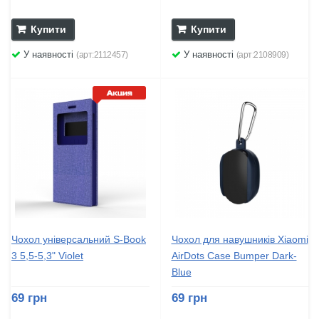
Купити
Купити
У наявності
У наявності
(арт:2112457)
(арт:2108909)
Чохол універсальний S-Book
Чохол для навушників Xiaomi
3 5,5-5,3" Violet
AirDots Case Bumper Dark-
Blue
69 грн
69 грн