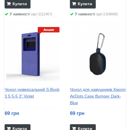
Купити
Купити
У наявності
У наявності
(арт:2112457)
(арт:2108909)
Чохол універсальний S-Book
Чохол для навушників Xiaomi
3 5,5-5,3" Violet
AirDots Case Bumper Dark-
Blue
69 грн
69 грн
Купити
Купити