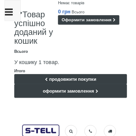
Немає товарів
Toggle
0 грн
Всього
Товар
navigation
Оформити замовлення
успішно
доданий у
кошик
Всього
У кошику 1 товар.
Итого
продовжити покупки
оформити замовлення