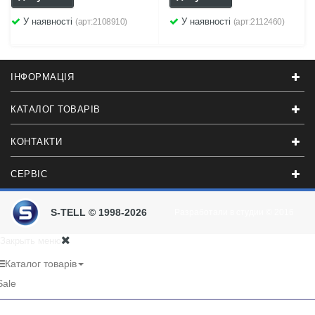
У наявності
У наявності
(арт:2108910)
(арт:2112460)
ІНФОРМАЦІЯ
КАТАЛОГ ТОВАРІВ
КОНТАКТИ
СЕРВІС
S-TELL © 1998-2026
Разработали в студии
© 2016
Закрыть меню
Каталог товарів
Sale
RU
UA