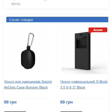
бренд
Схожі товари
Чохол для навушників Xiaomi
Чохол універсальний S-Book
AirDots Case Bumper Black
3 5,5-5,3" Black
69 грн
69 грн